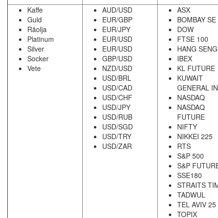
Kaffe
AUD/USD
ASX
Guld
EUR/GBP
BOMBAY SE
Råolja
EUR/JPY
DOW
Platinum
EUR/USD
FTSE 100
Silver
EUR/USD
HANG SENG
Socker
GBP/USD
IBEX
Vete
NZD/USD
KL FUTURE
USD/BRL
KUWAIT
USD/CAD
GENERAL I
USD/CHF
NASDAQ
USD/JPY
NASDAQ
USD/RUB
FUTURE
USD/SGD
NIFTY
USD/TRY
NIKKEI 225
USD/ZAR
RTS
S&P 500
S&P FUTUR
SSE180
STRAITS TI
TADWUL
TEL AVIV 25
TOPIX