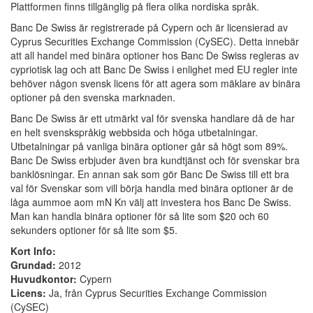
Plattformen finns tillgänglig på flera olika nordiska språk.
Banc De Swiss är registrerade på Cypern och är licensierad av
Cyprus Securities Exchange Commission (CySEC). Detta innebär
att all handel med binära optioner hos Banc De Swiss regleras av
cypriotisk lag och att Banc De Swiss i enlighet med EU regler inte
behöver någon svensk licens för att agera som mäklare av binära
optioner på den svenska marknaden.
Banc De Swiss är ett utmärkt val för svenska handlare då de har
en helt svenskspråkig webbsida och höga utbetalningar.
Utbetalningar på vanliga binära optioner går så högt som 89%.
Banc De Swiss erbjuder även bra kundtjänst och för svenskar bra
banklösningar. En annan sak som gör Banc De Swiss till ett bra
val för Svenskar som vill börja handla med binära optioner är de
låga aummoe aom mN Kn välj att investera hos Banc De Swiss.
Man kan handla binära optioner för så lite som $20 och 60
sekunders optioner för så lite som $5.
Kort Info:
Grundad:
2012
Huvudkontor:
Cypern
Licens:
Ja, från Cyprus Securities Exchange Commission
(CySEC)