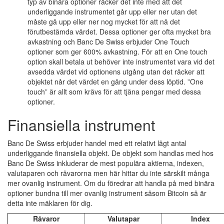
typ av binära optioner räcker det inte med att det
underliggande instrumentet går upp eller ner utan det
måste gå upp eller ner nog mycket för att nå det
förutbestämda värdet. Dessa optioner ger ofta mycket bra
avkastning och Banc De Swiss erbjuder One Touch
optioner som ger 600% avkastning. För att en One touch
option skall betala ut behöver inte instrumentet vara vid det
avsedda värdet vid optionens utgång utan det räcker att
objektet når det värdet en gång under dess löptid. ”One
touch” är allt som krävs för att tjäna pengar med dessa
optioner.
Finansiella instrument
Banc De Swiss erbjuder handel med ett relativt lågt antal
underliggande finansiella objekt. De objekt som handlas med hos
Banc De Swiss inkluderar de mest populära aktierna, indexen,
valutaparen och råvarorna men här hittar du inte särskilt många
mer ovanlig instrument. Om du föredrar att handla på med binära
optioner bundna till mer ovanlig instrument såsom Bitcoin så är
detta inte mäklaren för dig.
Råvaror
Valutapar
Index