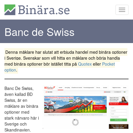
Togg
navi
Banc de Swiss
Denna mäklare har slutat att erbjuda handel med binära optioner
i Sverige. Svenskar som vill hitta en mäklare och börja handla
med binära optioner bör istället titta på
Quotex
eller
Pocket
option
.
Banc De Swiss,
även kallad BD
Swiss, är en
mäklare av binära
optioner med
stark närvaro här i
Sverige och
Skandinavien.