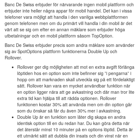
Banc De Swiss erbjuder för närvarande ingen mobil plattform och
erbjuder inte heller några appar för mobil handel. Det kan i vissa
telefoner vara möjligt att handla i den vanliga webbplattformen
genom telefonen men om du primärt vill handla i din mobil är det
värt att se sig om efter en annan mäklare som erbjuder höga
utbetalningar och en mobil plattform såsom TopOption.
Banc De Swiss erbjuder precis som andra mäklare som använder
sig av SpotOptions plattform funktionerna Double Up och
Rollover.
Rollover ger dig möjligheten att mot en extra avgift förlänga
löptiden hos en option som inte befinner sig ”i pengarna” i
hopp om att marknaden skall utveckla sig på ett fördelaktigt
sätt. Rollover kan vara en mycket användbar funktion när
en option ligger nära att ge avkastning och där man tror lite
extra tid kan hjälpa till att rädda optionen. Rollover
funktionen kostar 30% att använda men om din option går
som du önskar så får du även 30% mer i avkastning.
Double Up är en funktion som låter dig skapa en andra
identisk option till en du redan har. Du kan göra detta när
det återstår minst 10 minuter på en options löptid. Detta är
ett utmärkt sätt att dubbla din insats och din vinst när en