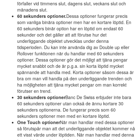
förfaller vid timmens slut, dagens slut, veckans slut och
månadens slut.
60 sekunders optioner.
Dessa optioner fungerar precis
som vanliga binära optioner men har en kortare löptid. En
60 sekunders binär option har en löptid om endast 60
sekunder och det gäller att att förutse hur det
underliggande objektet utvecklas under denna
tidsperioden. Du kan inte använda dig av Double up eller
Rollover funktionen när du handlar med 60 sekunders
optioner. Dessa optioner gör det möjligt att tjäna pengar
mycket snabbt och de är p.g.a. sin korta löptid mycket
spännande att handla med. Korta optioner såsom dessa är
bra om man vill handla på den underliggande trenden och
ha möjligheten att tjäna mycket pengar om man korrekt
förutser en trend.
30 sekunders optioner
Banc De Swiss erbjuder inte bara
60 sekunders optioner utan också de ännu kortare 30
sekunders optionerna. De fungerar precis som 60
sekunders optioner men med en kortare löptid.
One Touch optioner
När man handlar med dessa optioner
så förutspår man att det underliggande objektet kommer nå
ett visst värde under löptiden. När man handlar med denna