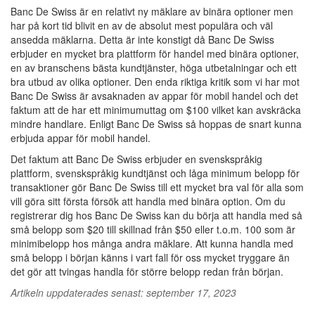
Banc De Swiss är en relativt ny mäklare av binära optioner men
har på kort tid blivit en av de absolut mest populära och väl
ansedda mäklarna. Detta är inte konstigt då Banc De Swiss
erbjuder en mycket bra plattform för handel med binära optioner,
en av branschens bästa kundtjänster, höga utbetalningar och ett
bra utbud av olika optioner. Den enda riktiga kritik som vi har mot
Banc De Swiss är avsaknaden av appar för mobil handel och det
faktum att de har ett minimumuttag om $100 vilket kan avskräcka
mindre handlare. Enligt Banc De Swiss så hoppas de snart kunna
erbjuda appar för mobil handel.
Det faktum att Banc De Swiss erbjuder en svenskspråkig
plattform, svenskspråkig kundtjänst och låga minimum belopp för
transaktioner gör Banc De Swiss till ett mycket bra val för alla som
vill göra sitt första försök att handla med binära option. Om du
registrerar dig hos Banc De Swiss kan du börja att handla med så
små belopp som $20 till skillnad från $50 eller t.o.m. 100 som är
minimibelopp hos många andra mäklare. Att kunna handla med
små belopp i början känns i vart fall för oss mycket tryggare än
det gör att tvingas handla för större belopp redan från början.
Artikeln uppdaterades senast: september 17, 2023