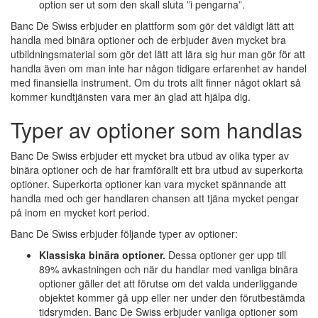
option ser ut som den skall sluta ”i pengarna”.
Banc De Swiss erbjuder en plattform som gör det väldigt lätt att
handla med binära optioner och de erbjuder även mycket bra
utbildningsmaterial som gör det lätt att lära sig hur man gör för att
handla även om man inte har någon tidigare erfarenhet av handel
med finansiella instrument. Om du trots allt finner något oklart så
kommer kundtjänsten vara mer än glad att hjälpa dig.
Typer av optioner som handlas
Banc De Swiss erbjuder ett mycket bra utbud av olika typer av
binära optioner och de har framförallt ett bra utbud av superkorta
optioner. Superkorta optioner kan vara mycket spännande att
handla med och ger handlaren chansen att tjäna mycket pengar
på inom en mycket kort period.
Banc De Swiss erbjuder följande typer av optioner:
Klassiska binära optioner.
Dessa optioner ger upp till
89% avkastningen och när du handlar med vanliga binära
optioner gäller det att förutse om det valda underliggande
objektet kommer gå upp eller ner under den förutbestämda
tidsrymden. Banc De Swiss erbjuder vanliga optioner som