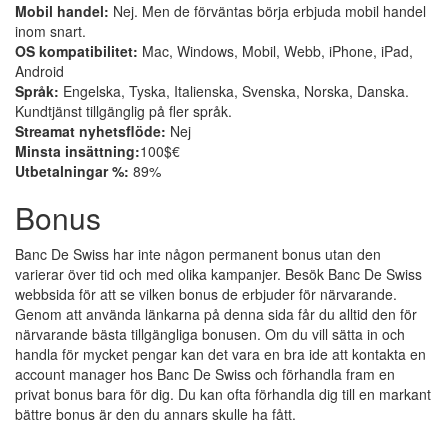
Mobil handel:
Nej. Men de förväntas börja erbjuda mobil handel
inom snart.
OS kompatibilitet:
Mac, Windows, Mobil, Webb, iPhone, iPad,
Android
Språk:
Engelska, Tyska, Italienska, Svenska, Norska, Danska.
Kundtjänst tillgänglig på fler språk.
Streamat nyhetsflöde:
Nej
Minsta insättning:
100$€
Utbetalningar %:
89%
Bonus
Banc De Swiss har inte någon permanent bonus utan den
varierar över tid och med olika kampanjer. Besök Banc De Swiss
webbsida för att se vilken bonus de erbjuder för närvarande.
Genom att använda länkarna på denna sida får du alltid den för
närvarande bästa tillgängliga bonusen. Om du vill sätta in och
handla för mycket pengar kan det vara en bra ide att kontakta en
account manager hos Banc De Swiss och förhandla fram en
privat bonus bara för dig. Du kan ofta förhandla dig till en markant
bättre bonus är den du annars skulle ha fått.