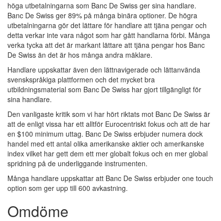
höga utbetalningarna som Banc De Swiss ger sina handlare.
Banc De Swiss ger 89% på många binära optioner. De högra
utbetalningarna gör det lättare för handlare att tjäna pengar och
detta verkar inte vara något som har gått handlarna förbi. Många
verka tycka att det är markant lättare att tjäna pengar hos Banc
De Swiss än det är hos många andra mäklare.
Handlare uppskattar även den lättnavigerade och lättanvända
svenskspråkiga plattformen och det mycket bra
utbildningsmaterial som Banc De Swiss har gjort tillgängligt för
sina handlare.
Den vanligaste kritik som vi har hört riktats mot Banc De Swiss är
att de enligt vissa har ett alltför Eurocentriskt fokus och att de har
en $100 minimum uttag. Banc De Swiss erbjuder numera dock
handel med ett antal olika amerikanske aktier och amerikanske
index vilket har gett dem ett mer globalt fokus och en mer global
spridning på de underliggande instrumenten.
Många handlare uppskattar att Banc De Swiss erbjuder one touch
option som ger upp till 600 avkastning.
Omdöme