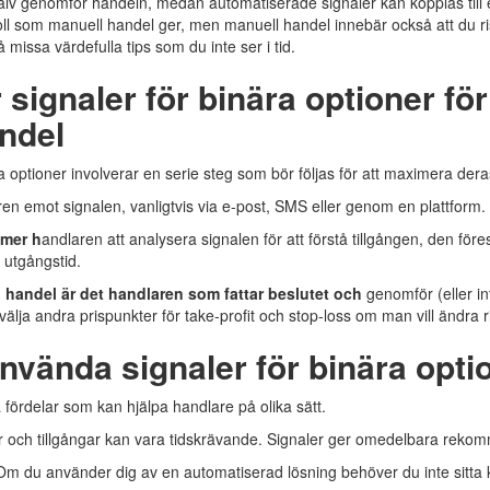
jälv genomför handeln, medan automatiserade signaler kan kopplas till 
oll som manuell handel ger, men manuell handel innebär också att du risk
missa värdefulla tips som du inte ser i tid.
ignaler för binära optioner för
ndel
 optioner involverar en serie steg som bör följas för att maximera deras
ren emot signalen, vanligtvis via e-post, SMS eller genom en plattform.
mmer h
andlaren att analysera signalen för att förstå tillgången, den för
utgångstid.
 handel är det handlaren som fattar beslutet och
genomför (eller in
välja andra prispunkter för take-profit och stop-loss om man vill ändra r
nvända signaler för binära opti
a fördelar som kan hjälpa handlare på olika sätt.
 och tillgångar kan vara tidskrävande. Signaler ger omedelbara reko
m du använder dig av en automatiserad lösning behöver du inte sitta 