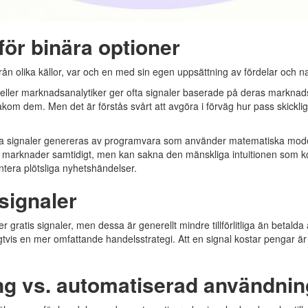
r för binära optioner
ån olika källor, var och en med sin egen uppsättning av fördelar och n
eller marknadsanalytiker ger ofta signaler baserade på deras marknad
 bakom dem. Men det är förstås svårt att avgöra i förväg hur pass skickl
ka signaler genereras av programvara som använder matematiska modell
a marknader samtidigt, men kan sakna den mänskliga intuitionen som
antera plötsliga nyhetshändelser.
 signaler
 gratis signaler, men dessa är generellt mindre tillförlitliga än betalda 
gtvis en mer omfattande handelsstrategi. Att en signal kostar pengar är 
ng vs. automatiserad användnin