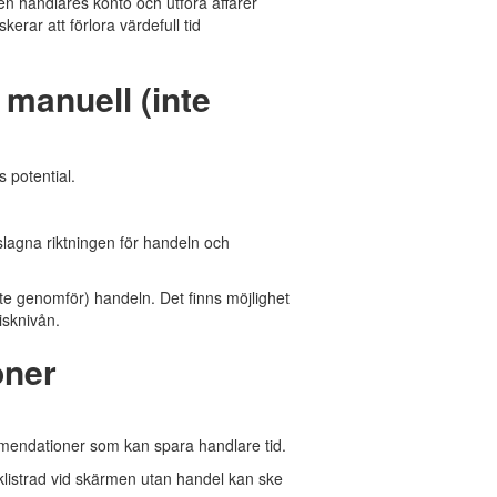
en handlares konto och utföra affärer
erar att förlora värdefull tid
 manuell (inte
 potential.
eslagna riktningen för handeln och
te genomför) handeln. Det finns möjlighet
isknivån.
oner
mmendationer som kan spara handlare tid.
klistrad vid skärmen utan handel kan ske