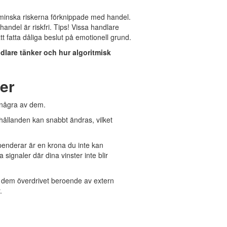
e minska riskerna förknippade med handel.
andel är riskfri. Tips! Vissa handlare
t fatta dåliga beslut på emotionell grund.
dlare tänker och hur algoritmisk
ner
a några av dem.
hållanden kan snabbt ändras, vilket
spenderar är en krona du inte kan
signaler där dina vinster inte blir
ör dem överdrivet beroende av extern
.