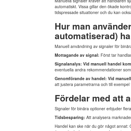
Manuella signaler kräver att handlaren s
automatiskt. Vissa gillar den ökade kontr
tidspressade situationer och du kan också 
Hur man använder s
automatiserad) ha
Manuell användning av signaler för binära
Mottagande av signal:
Först tar handla
Signalanalys:
Vid manuell handel ko
eventuella andra rekommendationer som 
Genomförande av handel:
Vid manuell
att justera parametrarna och till exempel 
Fördelar med att a
Signaler för binära optioner erbjuder fler
Tidsbesparing:
Att analysera marknader
Handel kan ske när du gör något annat: O