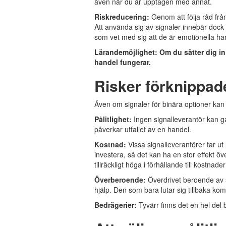
även när du är upptagen med annat.
Riskreducering:
Genom att följa råd frå
Att använda sig av signaler innebär dock 
som vet med sig att de är emotionella han
Lärandemöjlighet:
Om du sätter dig in
handel fungerar.
Risker förknippade
Även om signaler för binära optioner kan v
Pålitlighet:
Ingen signalleverantör kan g
påverkar utfallet av en handel.
Kostnad:
Vissa signalleverantörer tar ut
investera, så det kan ha en stor effekt öv
tillräckligt höga i förhållande till kostnader
Överberoende:
Överdrivet beroende av s
hjälp. Den som bara lutar sig tillbaka kom
Bedrägerier:
Tyvärr finns det en hel del 