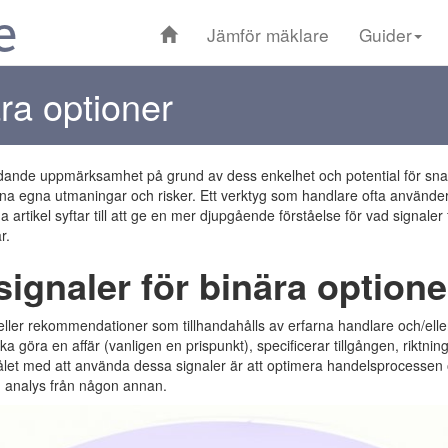
Jämför mäklare
Guider
ära optioner
tydande uppmärksamhet på grund av dess enkelhet och potential för s
a egna utmaningar och risker. Ett verktyg som handlare ofta använder 
 artikel syftar till att ge en mer djupgående förståelse för vad signaler
r.
ignaler för binära option
 eller rekommendationer som tillhandahålls av erfarna handlare och/elle
göra en affär (vanligen en prispunkt), specificerar tillgången, riktninge
let med att använda dessa signaler är att optimera handelsprocessen och
n analys från någon annan.