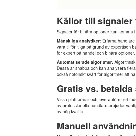
Källor till signale
Signaler för binära optioner kan komma fr
Mänskliga analytiker:
Erfarna handlare 
vara tillförlitliga på grund av expertisen
för expert på handel och binära optioner.
Automatiserade algoritmer:
Algoritmis
Dessa är snabba och kan analysera fler
också notoriskt svårt för algoritmer att h
Gratis vs. betalda
Vissa plattformar och leverantörer erbjuder
av professionella handlare erbjuder vanli
av hög kvalité.
Manuell användni