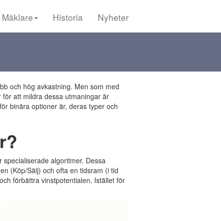
Mäklare
Historia
Nyheter
nabb och hög avkastning. Men som med
för att mildra dessa utmaningar är
 för binära optioner är, deras typer och
er?
r specialiserade algoritmer. Dessa
n (Köp/Sälj) och ofta en tidsram (i tid
 förbättra vinstpotentialen. Istället för