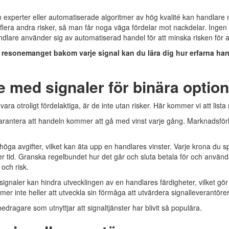
n experter eller automatiserade algoritmer av hög kvalité kan handlar
flera andra risker, så man får noga väga fördelar mot nackdelar. Ingen h
dlare använder sig av automatiserad handel för att minska risken för at
 resonemanget bakom varje signal kan du lära dig hur erfarna han
 med signaler för binära optio
ara otroligt fördelaktiga, är de inte utan risker. Här kommer vi att list
arantera att handeln kommer att gå med vinst varje gång. Marknadsför
 höga avgifter, vilket kan äta upp en handlares vinster. Varje krona du 
er tid. Granska regelbundet hur det går och sluta betala för och använda 
 och risk.
ignaler kan hindra utvecklingen av en handlares färdigheter, vilket g
mer inte heller att utveckla sin förmåga att utvärdera signalleverantörer
bedragare som utnyttjar att signaltjänster har blivit så populära.